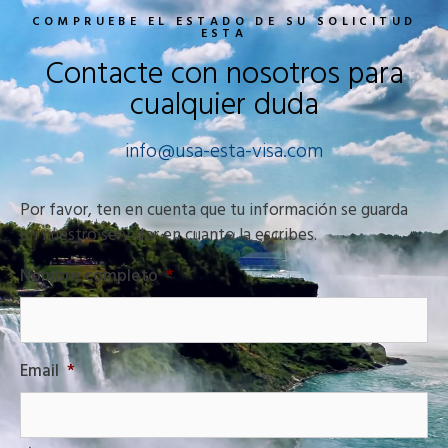
COMPRUEBE EL ESTADO DE SU SOLICITUD
ESTA
Contacte con nosotros para
cualquier duda
info@usa-esta-visa.com
Por favor, ten en cuenta que tu información se guarda
en nuestro servidor en cuanto la escribes.
Nombre completo
*
Email
*